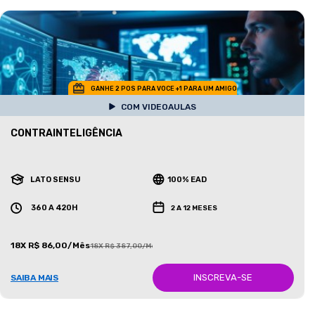
GANHE 2 POS PARA VOCE +1 PARA UM AMIGO
COM VIDEOAULAS
CONTRAINTELIGÊNCIA
LATO SENSU
100% EAD
360 A 420H
2 A 12 MESES
18X R$ 86,00/Mês
18X R$ 387,00/Mês
INSCREVA-SE
SAIBA MAIS