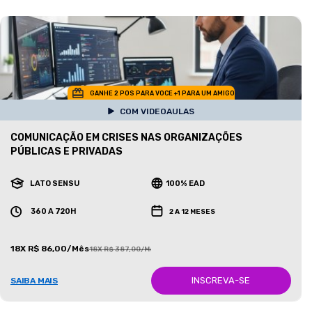
GANHE 2 POS PARA VOCE +1 PARA UM AMIGO
COM VIDEOAULAS
COMUNICAÇÃO EM CRISES NAS ORGANIZAÇÕES
PÚBLICAS E PRIVADAS
LATO SENSU
100% EAD
360 A 720H
2 A 12 MESES
18X R$ 86,00/Mês
18X R$ 387,00/Mês
INSCREVA-SE
SAIBA MAIS