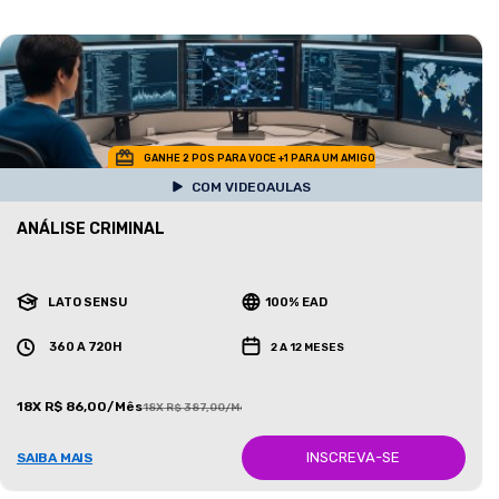
GANHE 2 POS PARA VOCE +1 PARA UM AMIGO
COM VIDEOAULAS
ANÁLISE CRIMINAL
LATO SENSU
100% EAD
360 A 720H
2 A 12 MESES
18X R$ 86,00/Mês
18X R$ 387,00/Mês
INSCREVA-SE
SAIBA MAIS