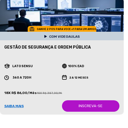
GANHE 2 POS PARA VOCE +1 PARA UM AMIGO
COM VIDEOAULAS
GESTÃO DE SEGURANÇA E ORDEM PÚBLICA
LATO SENSU
100% EAD
360 A 720H
2 A 12 MESES
18X R$ 86,00/Mês
18X R$ 387,00/Mês
INSCREVA-SE
SAIBA MAIS