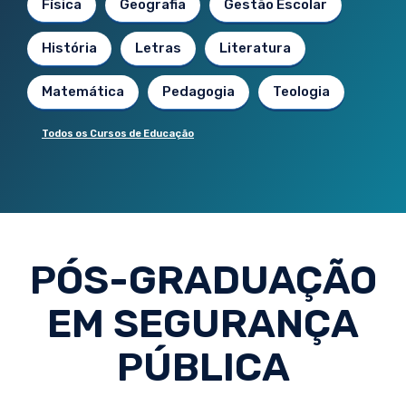
Física
Geografia
Gestão Escolar
História
Letras
Literatura
Matemática
Pedagogia
Teologia
Todos os Cursos de Educação
PÓS-GRADUAÇÃO
EM SEGURANÇA
PÚBLICA