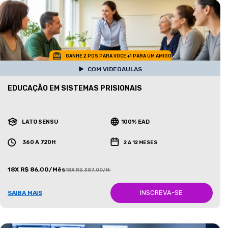
GANHE 2 POS PARA VOCE +1 PARA UM AMIGO
COM VIDEOAULAS
EDUCAÇÃO EM SISTEMAS PRISIONAIS
LATO SENSU
100% EAD
360 A 720H
2 A 12 MESES
18X R$ 86,00/Mês
18X R$ 387,00/Mês
INSCREVA-SE
SAIBA MAIS