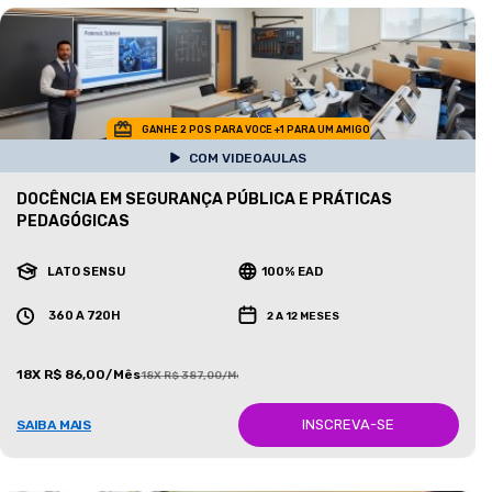
GANHE 2 POS PARA VOCE +1 PARA UM AMIGO
COM VIDEOAULAS
DOCÊNCIA EM SEGURANÇA PÚBLICA E PRÁTICAS
PEDAGÓGICAS
LATO SENSU
100% EAD
360 A 720H
2 A 12 MESES
18X R$ 86,00/Mês
18X R$ 387,00/Mês
INSCREVA-SE
SAIBA MAIS